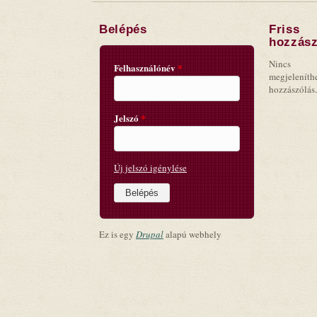
Belépés
Friss
hozzász
Nincs
Felhasználónév
*
megjeleníth
hozzászólás.
Jelszó
*
Új jelszó igénylése
Ez is egy
Drupal
alapú webhely