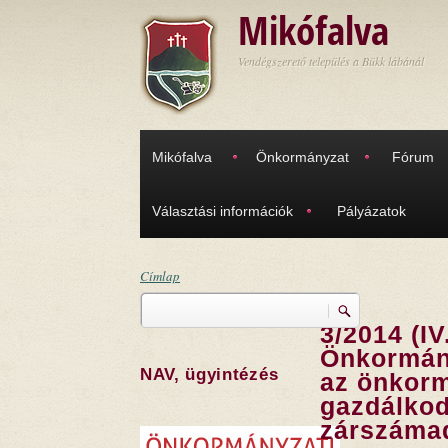
Ugrás a tartalomra
Mikófalva
Vendégszerető település a Bükk lábánál
Mikófalva
Önkormányzat
Fórum
Választási információk
Pályázatok
Címlap
Keresés
Jelenlegi hely
3/2014 (IV
Keresés űrlap
Önkormány
NAV, ügyintézés
az önkorm
gazdálko
zárszáma