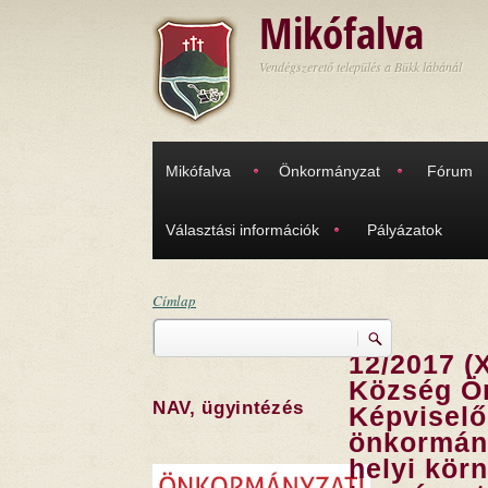
Ugrás a tartalomra
Mikófalva
Vendégszerető település a Bükk lábánál
Mikófalva
Önkormányzat
Fórum
Választási információk
Pályázatok
Címlap
Keresés
Jelenlegi hely
12/2017 (X
Keresés űrlap
Község Ö
NAV, ügyintézés
Képviselő
önkormány
helyi körn