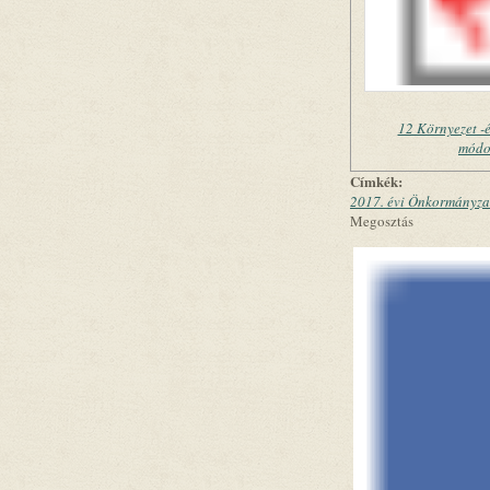
12 Környezet -
módo
Címkék:
2017. évi Önkormányzat
Megosztás