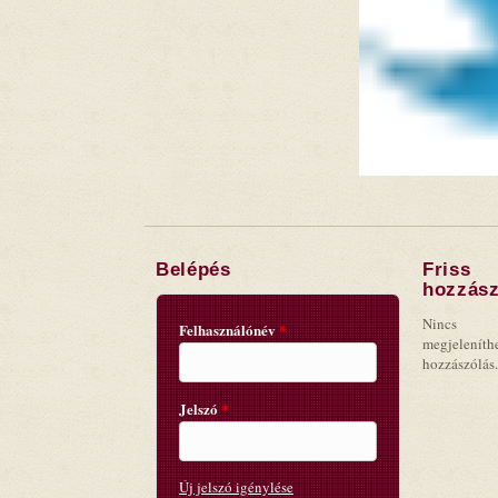
Belépés
Friss
hozzász
Nincs
Felhasználónév
*
megjeleníth
hozzászólás.
Jelszó
*
Új jelszó igénylése