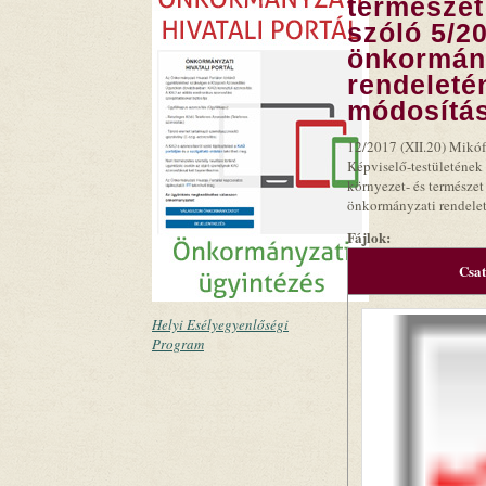
természet
szóló 5/20
önkormán
rendeleté
módosítás
12/2017 (XII.20) Mikó
Képviselő-testületének
környezet- és természet
önkormányzati rendelet
Fájlok:
Csa
Helyi Esélyegyenlőségi
Program