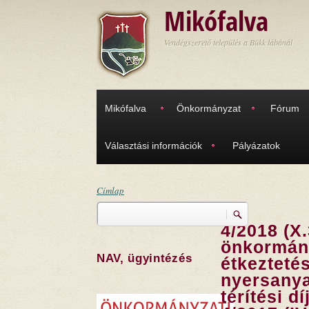
Ugrás a tartalomra
Mikófalva
Vendégszerető település a Bükk lábánál
Mikófalva
Önkormányzat
Fórum
Választási információk
Pályázatok
Címlap
Keresés
Jelenlegi hely
4/2018 (X.
Keresés űrlap
önkormány
NAV, ügyintézés
étkeztetés
nyersanya
térítési d