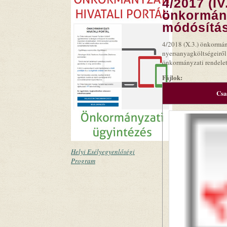
4/2017 (IV
önkormány
módósítás
4/2018 (X.3.) önkormány
nyersanyagköltségeiről é
önkormányzati rendelet
Fájlok:
Csa
Helyi Esélyegyenlőségi
Program