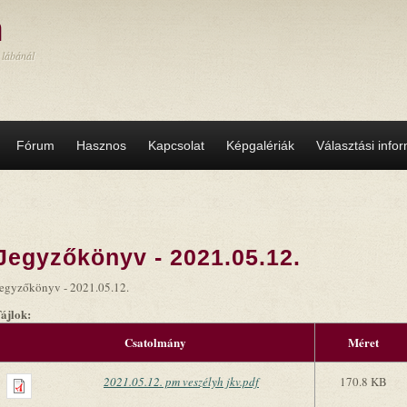
a
 lábánál
Fórum
Hasznos
Kapcsolat
Képgalériák
Választási info
Jegyzőkönyv - 2021.05.12.
egyzőkönyv - 2021.05.12.
Fájlok:
Csatolmány
Méret
2021.05.12. pm veszélyh jkv.pdf
170.8 KB