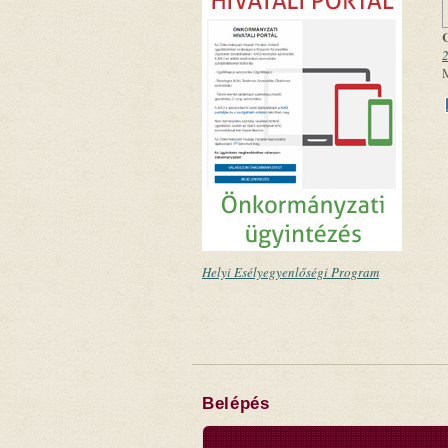
2
Helyi Esélyegyenlőségi Program
Belépés