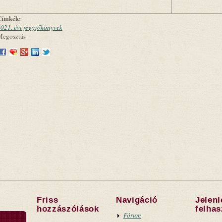
Címkék:
021. évi jegyzőkönyvek
Megosztás
Friss
Navigáció
Jelen
hozzászólások
felha
Fórum