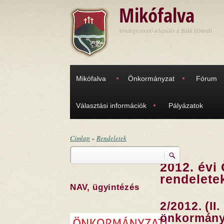
Ugrás a tartalomra
Mikófalva
Vendégszerető település a Bükk lábánál
Mikófalva
Önkormányzat
Fórum
Választási információk
Pályázatok
Címlap
»
Rendeletek
Keresés
Jelenlegi hely
2012. évi
Keresés űrlap
rendelete
NAV, ügyintézés
2/2012. (II.
önkormányz