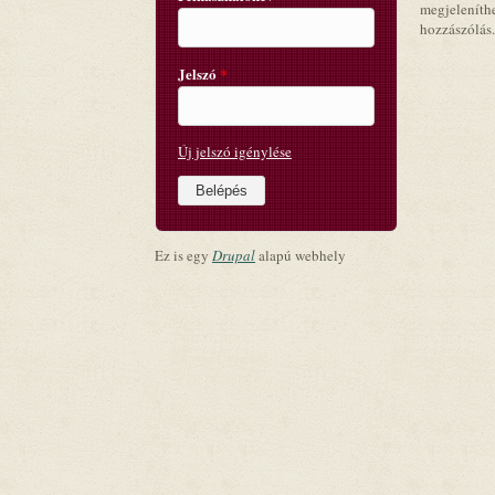
megjeleníth
hozzászólás.
Jelszó
*
Új jelszó igénylése
Ez is egy
Drupal
alapú webhely