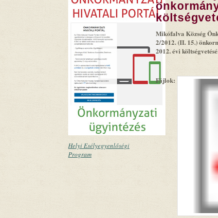
önkormányz
költségvet
Mikófalva Község Önk
2/2012. (II. 15.) önko
2012. évi költségvetésé
Fájlok:
Helyi Esélyegyenlőségi
Program