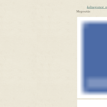
koltsegvetesi_
Megosztás