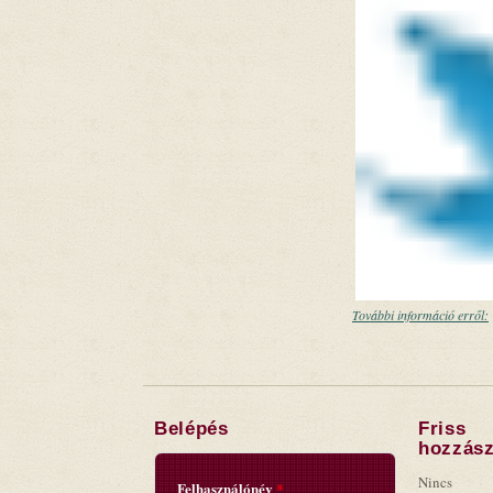
További információ erről:
Belépés
Friss
hozzász
Nincs
Felhasználónév
*