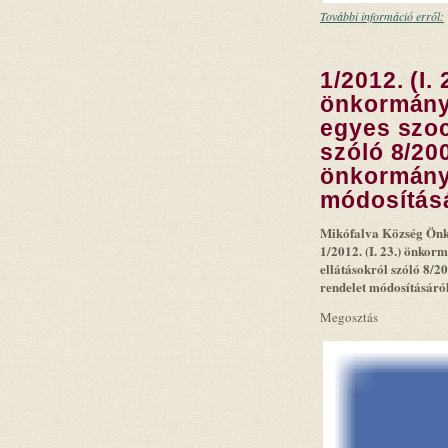
További információ erről:
1/2012. (I. 
önkormányz
egyes szoc
szóló 8/200
önkormányz
módosítás
Mikófalva Község Önk
1/2012. (I. 23.) önkorm
ellátásokról szóló 8/20
rendelet módosításáró
Megosztás