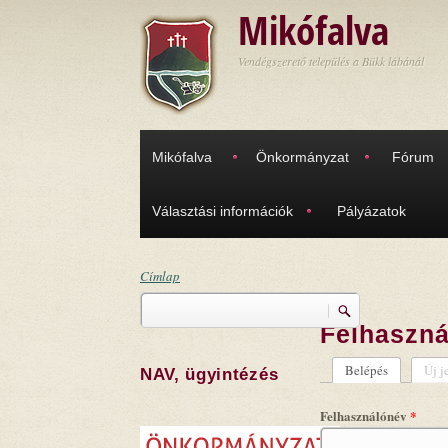
Ugrás a tartalomra
Mikófalva
Vendégszerető település a Bükk lábánál
Mikófalva
Önkormányzat
Fórum
Választási információk
Pályázatok
Címlap
Keresés
Jelenlegi hely
Felhaszná
Keresés űrlap
Belépés
(aktív fül)
Új j
NAV, ügyintézés
Elsődleges
Felhasználónév
*