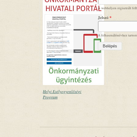
A webhelyen regisztrált fel
Jelszó
*
A felhasználónévhez tartozó
Helyi Esélyegyenlőségi
Program