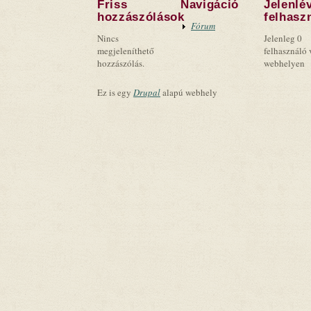
Friss
Navigáció
Jelenlé
hozzászólások
felhasz
Fórum
Nincs
Jelenleg 0
megjeleníthető
felhasználó 
hozzászólás.
webhelyen
Ez is egy
Drupal
alapú webhely