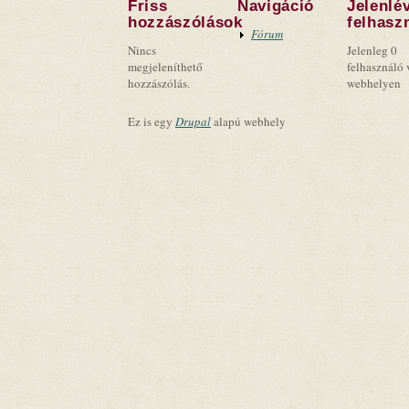
Friss
Navigáció
Jelenlé
hozzászólások
felhasz
Fórum
Nincs
Jelenleg 0
megjeleníthető
felhasználó 
hozzászólás.
webhelyen
Ez is egy
Drupal
alapú webhely