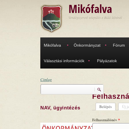
Ugrás a tartalomra
Mikófalva
Vendégszerető település a Bükk lábánál
Mikófalva
Önkormányzat
Fórum
Választási információk
Pályázatok
Címlap
Keresés
Jelenlegi hely
Felhaszná
Keresés űrlap
Belépés
(aktív fül)
Új j
NAV, ügyintézés
Elsődleges
Felhasználónév
*