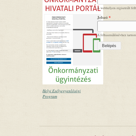
A webhelyen regisztrált fel
Jelszó
*
A felhasználónévhez tartozó
Helyi Esélyegyenlőségi
Program