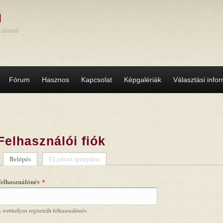
a
 lábánál
Fórum
Hasznos
Kapcsolat
Képgalériák
Választási info
Felhasználói fiók
Belépés
(aktív fül)
Új jelszó igénylése
Elsődleges fülek
Felhasználónév
*
 webhelyen regisztrált felhasználónév.