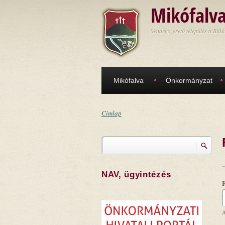
Ugrás a tartalomra
Mikófalv
Vendégszerető település a Bükk
Mikófalva
Önkormányzat
Címlap
Jelenlegi hely
Keresés
Keresés űrlap
NAV, ügyintézés
A