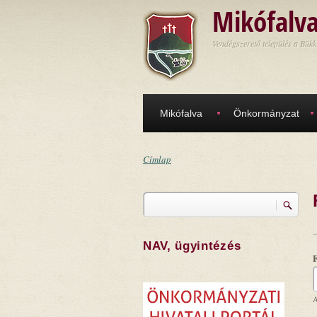
Ugrás a tartalomra
Mikófalv
Vendégszerető település a Bükk
Mikófalva
Önkormányzat
Címlap
Jelenlegi hely
Keresés
Keresés űrlap
NAV, ügyintézés
A