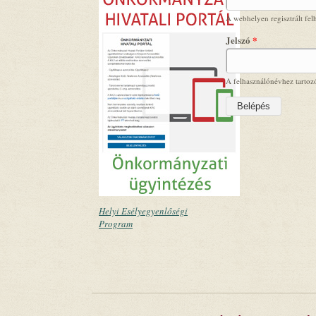
A webhelyen regisztrált fel
Jelszó
*
A felhasználónévhez tartozó
Helyi Esélyegyenlőségi
Program