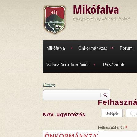
Ugrás a tartalomra
Mikófalva
Vendégszerető település a Bükk lábánál
Mikófalva
Önkormányzat
Fórum
Választási információk
Pályázatok
Címlap
Keresés
Jelenlegi hely
Felhaszná
Keresés űrlap
Belépés
(aktív fül)
Új j
NAV, ügyintézés
Elsődleges
Felhasználónév
*