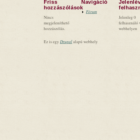
Friss
Navigáció
Jelenlé
hozzászólások
felhasz
Fórum
Nincs
Jelenleg 0
megjeleníthető
felhasználó 
hozzászólás.
webhelyen
Ez is egy
Drupal
alapú webhely