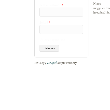
Nincs
Felhasználónév
*
megjeleníth
hozzászólás.
Jelszó
*
Új jelszó igénylése
Ez is egy
Drupal
alapú webhely