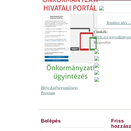
Testületi ülés -
Címkék:
2018. évi jegyzőkönyve
Megosztás
Helyi Esélyegyenlőségi
Program
Belépés
Friss
hozzász