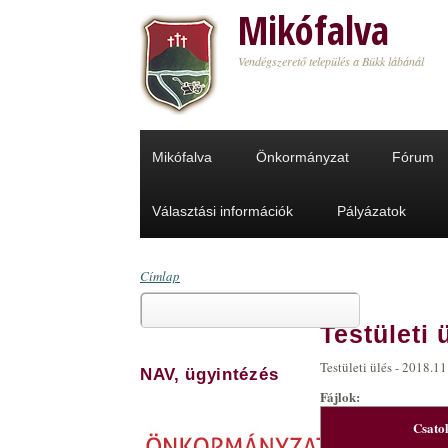
Ugrás a tartalomra
Mikófalva
Vendégszerető település a Bükk lábánál
Mikófalva
Önkormányzat
Fórum
Választási információk
Pályázatok
Címlap
Keresés
Jelenlegi hely
Testületi 
Keresés űrlap
Testületi ülés - 2018.11
NAV, ügyintézés
Fájlok:
Csato