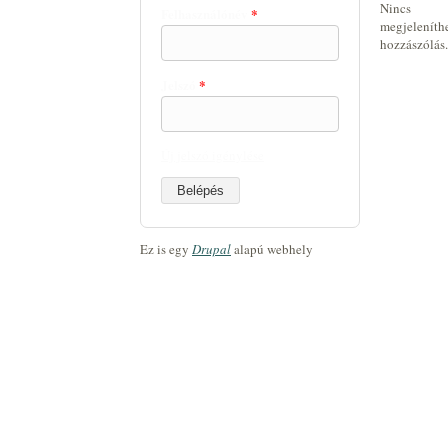
Nincs
Felhasználónév
*
megjeleníth
hozzászólás.
Jelszó
*
Új jelszó igénylése
Ez is egy
Drupal
alapú webhely