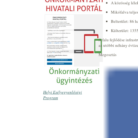
A közösség léle
Mikófalva teljes
Belterület: 86 h
Külterület: 1355
A falu fejlődése infras
az utóbbi néhány évtiz
Megosztás
Helyi Esélyegyenlőségi
Program