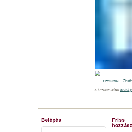
comments
Tovább
0
A hozzászóláshoz
be kell j
Belépés
Friss
hozzász