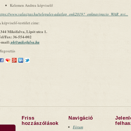
Kelemen Andrea képviselő
ttps://www.valasztas.hu/telepules-adatlap_onk2019?_onknavigacio_WAR_nvi...
 képviselő-testület címe:
344 Mikófalva, Lipót utca 1.
el/Fax: 36-554-002
e-mail:
ph@mikofalva.hu
Megosztás
Friss
Navigáció
Jelen
hozzászólások
felha
Fórum