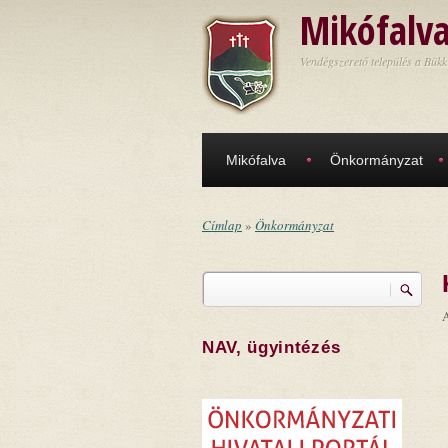
Ugrás a tartalomra
Mikófalv
Vendégszerető település a Bükk
Mikófalva
Önkormányzat
Címlap
»
Önkormányzat
Jelenlegi hely
Keresés
Keresés űrlap
A
NAV, ügyintézés