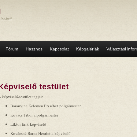
a
 lábánál
Fórum
Hasznos
Kapcsolat
Képgalériák
Választási info
Képviselő testület
 képviselő-testület tagjai:
Baranyiné Kelemen Erzsébet polgármester
Kovács Tibor alpolgármester
Liktor Erik képviselő
Kovácsné Barna Henrietta képviselő