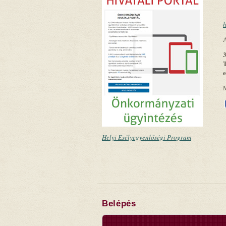
h
A
3
T
Helyi Esélyegyenlőségi Program
Belépés