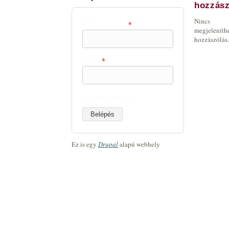
hozzász
Nincs
Felhasználónév
*
megjeleníth
hozzászólás.
Jelszó
*
Új jelszó igénylése
Ez is egy
Drupal
alapú webhely