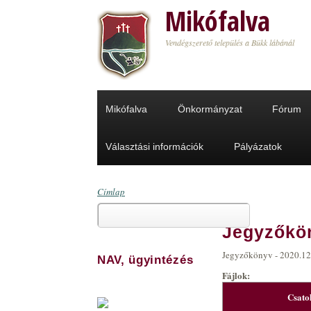
Ugrás a tartalomra
Mikófalva
Vendégszerető település a Bükk lábánál
Mikófalva
Önkormányzat
Fórum
Választási információk
Pályázatok
Címlap
Keresés
Jelenlegi hely
Jegyzőkön
Keresés űrlap
Jegyzőkönyv - 2020.12
NAV, ügyintézés
Fájlok:
Csato