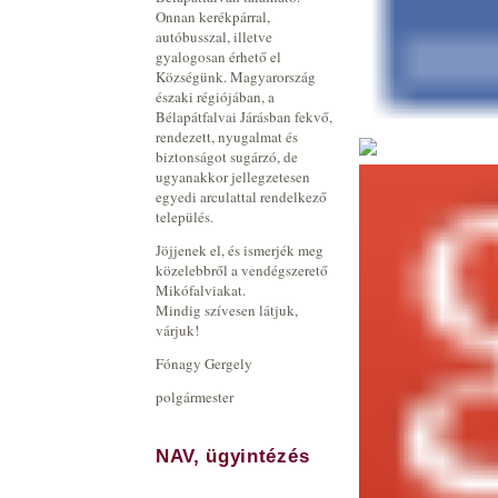
Onnan kerékpárral,
autóbusszal, illetve
gyalogosan érhető el
Községünk. Magyarország
északi régiójában, a
Bélapátfalvai Járásban fekvő,
rendezett, nyugalmat és
biztonságot sugárzó, de
ugyanakkor jellegzetesen
egyedi arculattal rendelkező
település.
Jöjjenek el, és ismerjék meg
közelebbről a vendégszerető
Mikófalviakat.
Mindig szívesen látjuk,
várjuk!
Fónagy Gergely
polgármester
NAV, ügyintézés