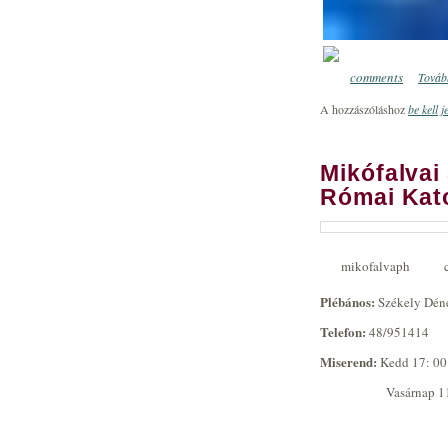
comments
Tovább
0
A hozzászóláshoz
be kell j
Mikófalvai
Római Kat
mikofalvaph
Plébános:
Székely Déne
Telefon:
48/951414
Miserend:
Kedd 17: 00
Vasárnap 11: