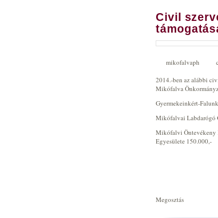
Civil szerv
támogatás
mikofalvaph
2014.-ben az alábbi civ
Mikófalva Önkormányz
Gyermekeinkért-Falunk
Mikófalvai Labdarógó 
Mikófalvi Öntevékeny
Egyesülete 150.000,-
Megosztás