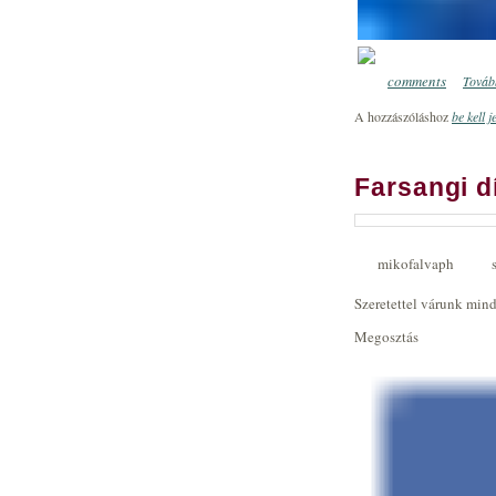
comments
Tovább
0
A hozzászóláshoz
be kell j
Farsangi 
mikofalvaph
Szeretettel várunk mind
Megosztás