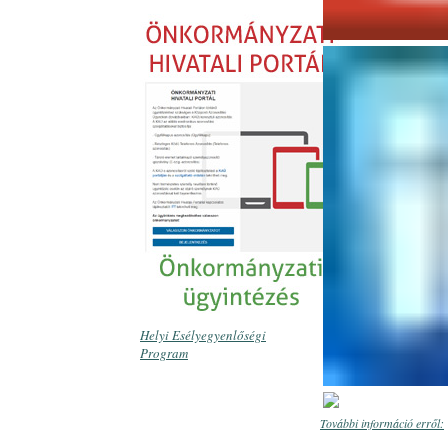
Helyi Esélyegyenlőségi
Program
További információ erről: