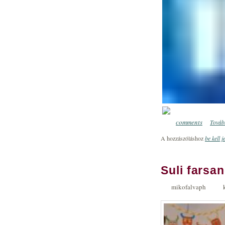
comments
Tovább
0
A hozzászóláshoz
be kell j
Suli farsa
mikofalvaph