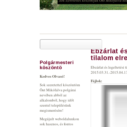
t Mikófalva honlapján!
Keresés
Ebzárlat és
Keresés űrlap
tilalom el
Polgármesteri
Ebzárlat és legeltetési 
köszöntö
2015.03.31.-2015.04.1
Kedves Olvasó!
Fájlok:
Sok szeretettel köszöntöm
Önt Mikófalva polgárai
nevében abból az
alkalomból, hogy időt
szentel településünk
megismerésére!
Megújult weboldalunkon
sok hasznos, és fontos