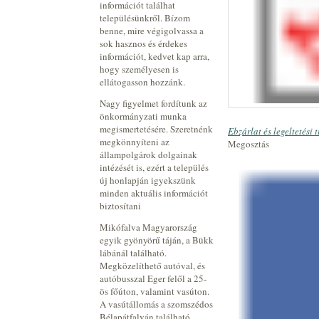
információt találhat
településünkről. Bízom
benne, mire végigolvassa a
sok hasznos és érdekes
információt, kedvet kap arra,
hogy személyesen is
ellátogasson hozzánk.
Nagy figyelmet fordítunk az
önkormányzati munka
megismertetésére. Szeretnénk
Ebzárlat és legeltetési 
megkönnyíteni az
Megosztás
állampolgárok dolgainak
intézését is, ezért a település
új honlapján igyekszünk
minden aktuális információt
biztosítani
Mikófalva Magyarország
egyik gyönyörű táján, a Bükk
lábánál található.
Megközelíthető autóval, és
autóbusszal Eger felől a 25-
ös főúton, valamint vasúton.
A vasútállomás a szomszédos
Bélapátfalván található.