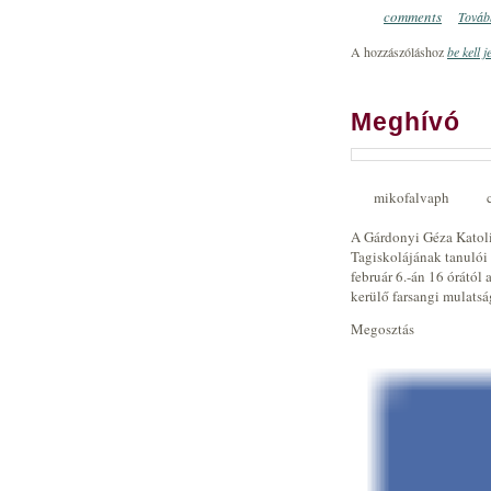
comments
Tovább
0
A hozzászóláshoz
be kell j
Meghívó
mikofalvaph
A Gárdonyi Géza Katoli
Tagiskolájának tanulói 
február 6.-án 16 órától
kerülő farsangi mulats
Megosztás