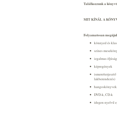
Találkozzunk a könyv
MIT KÍNÁL A KÖNY
Folyamatosan megújul
könnyed és klas
színes mesekön
izgalmas ifjúság
képregények
ismeretterjeszt
lakberendezés)
hangoskönyvek
DVD-k, CD-k
idegen nyelvű e