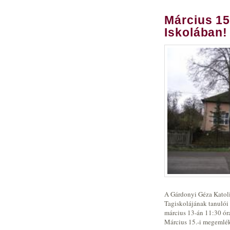
Március 15
Iskolában!
A Gárdonyi Géza Katoli
Tagiskolájának tanulói 
március 13-án 11:30 ór
Március 15.-i megemlék