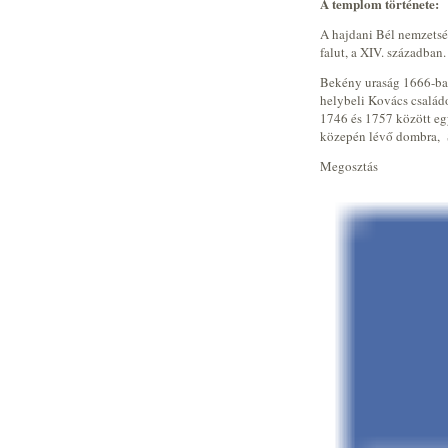
A templom története:
A hajdani Bél nemzetség
falut, a XIV. században.
Bekény uraság 1666-ban
helybeli Kovács család
1746 és 1757 között eg
közepén lévő dombra, Sz
Megosztás