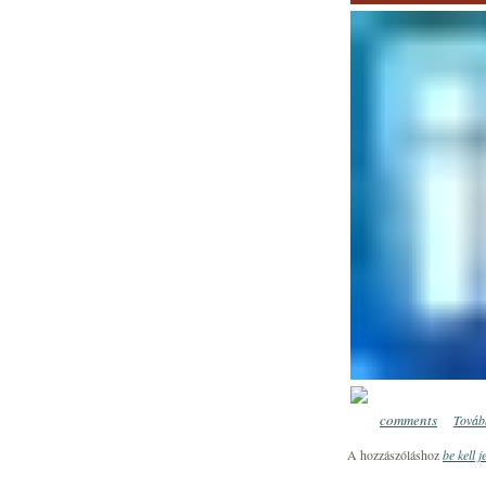
comments
Tovább
0
A hozzászóláshoz
be kell j