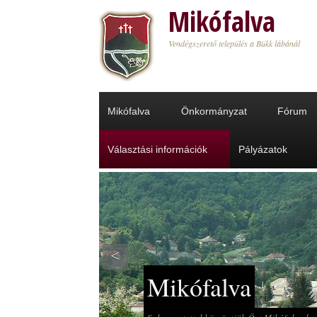
Ugrás a tartalomra
Mikófalva
Vendégszerető település a Bükk lábánál
Mikófalva
Önkormányzat
Fórum
Választási információk
Pályázatok
<