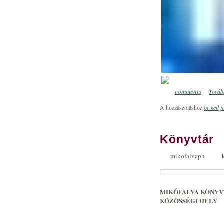
comments
Tovább
0
A hozzászóláshoz
be kell j
Könyvtár
mikofalvaph
MIKÓFALVA KÖNYVT
KÖZÖSSÉGI HELY