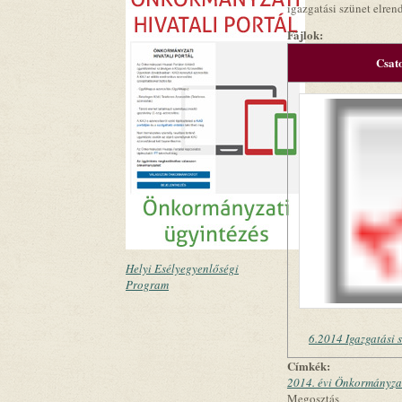
igazgatási szünet elrend
Fájlok:
Csat
Helyi Esélyegyenlőségi
Program
6.2014 Igazgatási s
Címkék:
2014. évi Önkormányzat
Megosztás