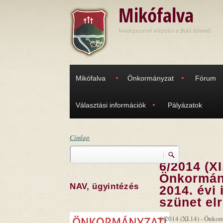
Ugrás a tartalomra
Mikófalva
Vendégszerető település a Bükk lábánál
Mikófalva
Önkormányzat
Fórum
Választási információk
Pályázatok
Címlap
Keresés
Jelenlegi hely
6/2014 (XI
Keresés űrlap
Önkormány
NAV, ügyintézés
2014. évi 
szünet el
6/2014 (XI.14) - Önkor