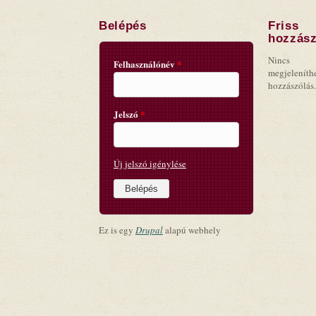
Belépés
Friss
hozzász
Nincs
Felhasználónév
*
megjeleníth
hozzászólás.
Jelszó
*
Új jelszó igénylése
Ez is egy
Drupal
alapú webhely