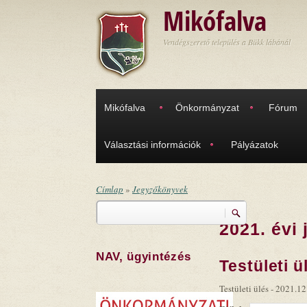
Ugrás a tartalomra
Mikófalva
Vendégszerető település a Bükk lábánál
Mikófalva
Önkormányzat
Fórum
Választási információk
Pályázatok
Címlap
»
Jegyzőkönyvek
Keresés
Jelenlegi hely
2021. évi
Keresés űrlap
NAV, ügyintézés
Testületi ü
Testületi ülés - 2021.12