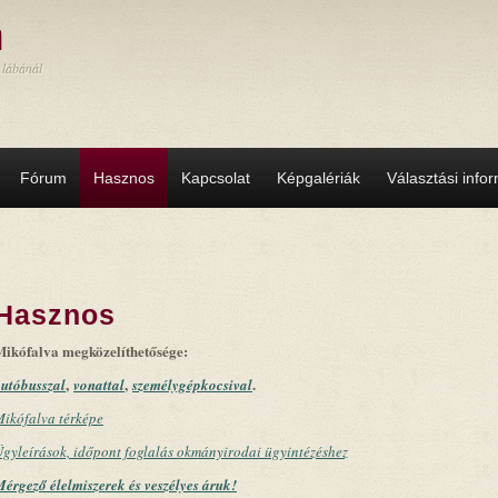
a
 lábánál
Fórum
Hasznos
Kapcsolat
Képgalériák
Választási info
Hasznos
Mikófalva megközelíthetősége:
,
,
.
utóbusszal
vonattal
személygépkocsival
ikófalva térképe
gyleírások, időpont foglalás okmányirodai ügyintézéshez
érgező élelmiszerek és veszélyes áruk!