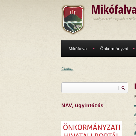
Ugrás a tartalomra
Mikófalv
Vendégszerető település a Bükk
Mikófalva
Önkormányzat
Címlap
Jelenlegi hely
Keresés
Keresés űrlap
a
NAV, ügyintézés
M
Ü
M