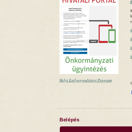
I
K
h
e
h
h
h
h
Helyi Esélyegyenlőségi Program
Belépés