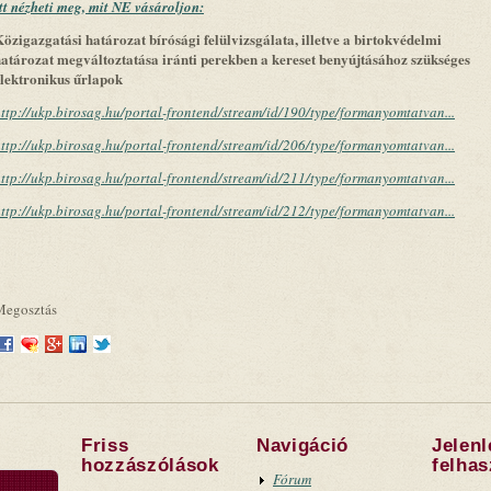
tt nézheti meg, mit NE vásároljon:
özigazgatási határozat bírósági felülvizsgálata, illetve a birtokvédelmi
atározat megváltoztatása iránti perekben a kereset benyújtásához szükséges
lektronikus űrlapok
ttp://ukp.birosag.hu/portal-frontend/stream/id/190/type/formanyomtatvan...
ttp://ukp.birosag.hu/portal-frontend/stream/id/206/type/formanyomtatvan...
ttp://ukp.birosag.hu/portal-frontend/stream/id/211/type/formanyomtatvan...
ttp://ukp.birosag.hu/portal-frontend/stream/id/212/type/formanyomtatvan...
Megosztás
Friss
Navigáció
Jelen
hozzászólások
felha
Fórum