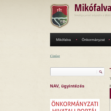
Ugrás a tartalomra
Mikófalv
Vendégszerető település a Bükk
Mikófalva
Önkormányzat
Címlap
Jelenlegi hely
Keresés
Keresés űrlap
T
NAV, ügyintézés