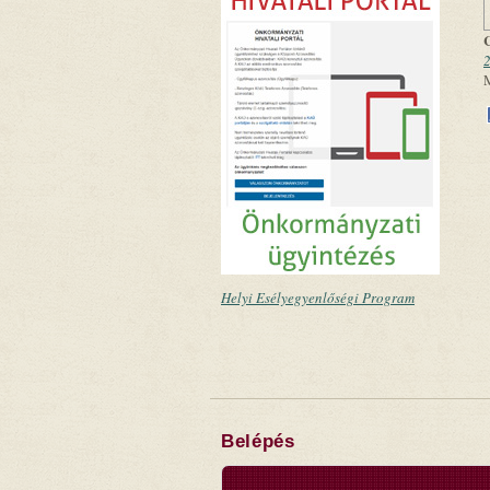
2
Helyi Esélyegyenlőségi Program
Belépés