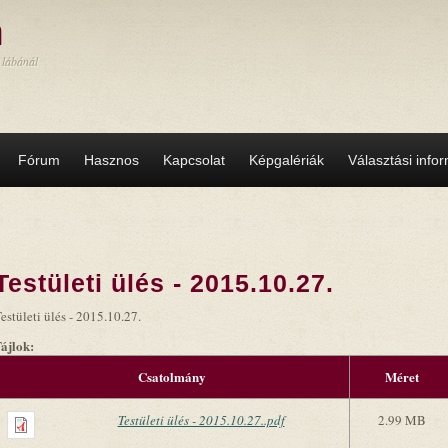
a
 lábánál
Fórum
Hasznos
Kapcsolat
Képgalériák
Választási info
Testületi ülés - 2015.10.27.
estületi ülés - 2015.10.27.
Fájlok:
Csatolmány
Méret
Testületi ülés - 2015.10.27..pdf
2.99 MB