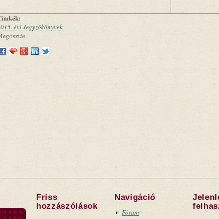
Címkék:
015. évi Jegyzőkönyvek
Megosztás
Friss
Navigáció
Jelen
hozzászólások
felha
Fórum