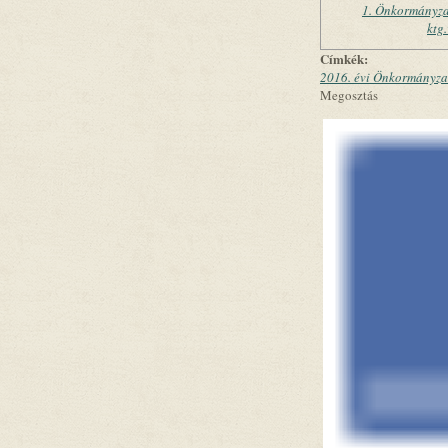
1. Önkormányzat
ktg.
Címkék:
2016. évi Önkormányzat
Megosztás