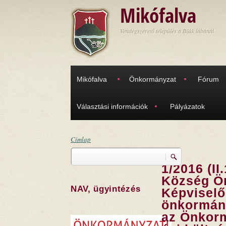
Ugrás a tartalomra
Mikófalva
Vendégszerető település a Bükk lábánál
Mikófalva
Önkormányzat
Fórum
Választási információk
Pályázatok
Címlap
Keresés
Jelenlegi hely
1/2016 (II
Keresés űrlap
Község Ö
NAV, ügyintézés
Képviselő
önkormány
az Önkorm