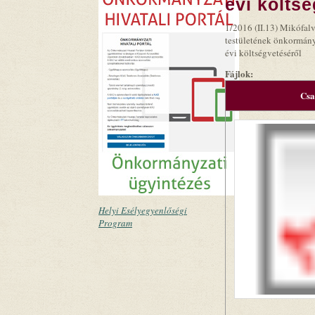
évi költs
1/2016 (II.13) Mikófa
testületének önkormány
évi költségvetéséről
Fájlok:
Csa
Helyi Esélyegyenlőségi
Program