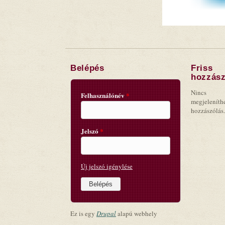
Belépés
Friss
hozzász
Nincs
Felhasználónév
*
megjeleníth
hozzászólás.
Jelszó
*
Új jelszó igénylése
Ez is egy
Drupal
alapú webhely