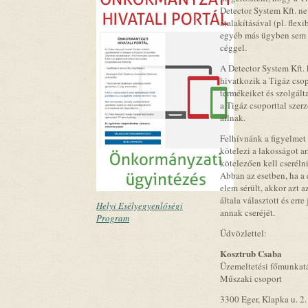
Detector System Kft. ne
átalakításával (pl. flex
egyéb más ügyben sem t
céggel.
A Detector System Kft.
hivatkozik a Tigáz csop
termékeiket és szolgálta
a Tigáz csoporttal sze
állnak.
Felhívnánk a figyelmet
kötelezi a lakosságot ar
kötelezően kell cserél
Abban az esetben, ha a 
elem sérült, akkor azt 
általa választott és err
Helyi Esélyegyenlőségi
annak cseréjét.
Program
Üdvözlettel:
Kosztrub Csaba
Üzemeltetési főmunkat
Műszaki csoport
3300 Eger, Klapka u. 2.