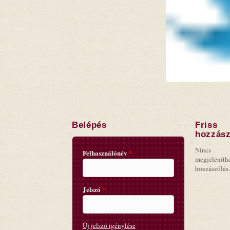
Belépés
Friss
hozzász
Nincs
Felhasználónév
*
megjeleníth
hozzászólás.
Jelszó
*
Új jelszó igénylése