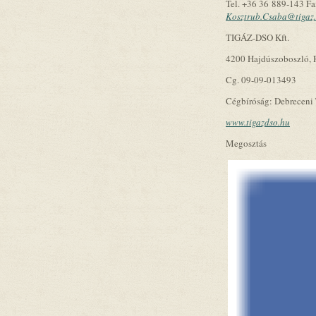
Tel. +36 36 889-143 F
Kosztrub.Csaba@tigaz
TIGÁZ-DSO Kft.
4200 Hajdúszoboszló, R
Cg. 09-09-013493
Cégbíróság: Debreceni
www.tigazdso.hu
Megosztás