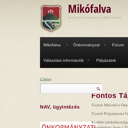
Ugrás a tartalomra
Mikófalva
Vendégszerető település a Bükk lábánál
Mikófalva
Önkormányzat
Fórum
Választási információk
Pályázatok
Címlap
Keresés
Jelenlegi hely
Fontos Tá
Keresés űrlap
Tisztelt Mikófalva Ön
NAV, ügyintézés
Tisztelt Polgármester Ú
Korábbi telefonbeszélg
megerősíteni, hogy a Ti