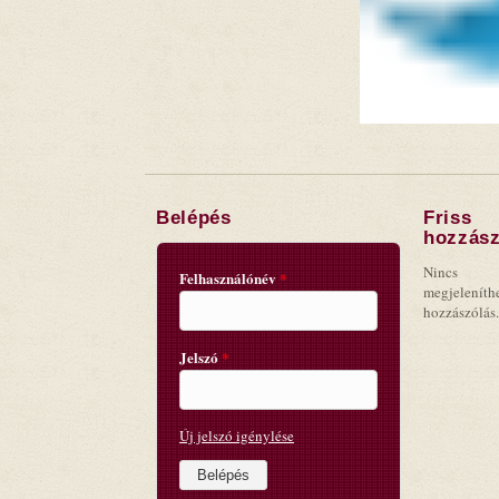
Belépés
Friss
hozzász
Nincs
Felhasználónév
*
megjeleníth
hozzászólás.
Jelszó
*
Új jelszó igénylése