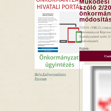
Működési 
szóló 2/201
önkormány
módosítás
7/2019. (VIII.23.) önk
Önkormányzat Képviselő
Szabályzatáról szóló 2/
módosításáról.
Fájlok:
Csat
Helyi Esélyegyenlőségi
Program