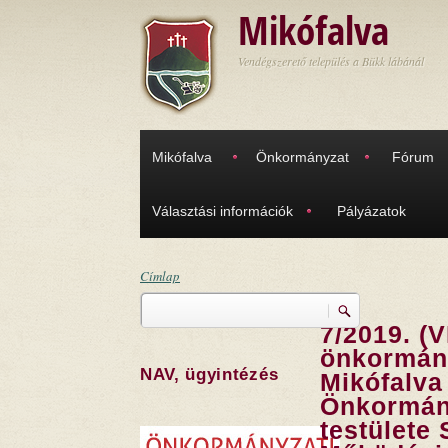
Ugrás a tartalomra
Mikófalva
Vendégszerető település a Bükk lábánál
Mikófalva
Önkormányzat
Fórum
Választási információk
Pályázatok
Címlap
Keresés
Jelenlegi hely
7/2019. (VI
Keresés űrlap
önkormány
NAV, ügyintézés
Mikófalva
Önkormán
testülete 