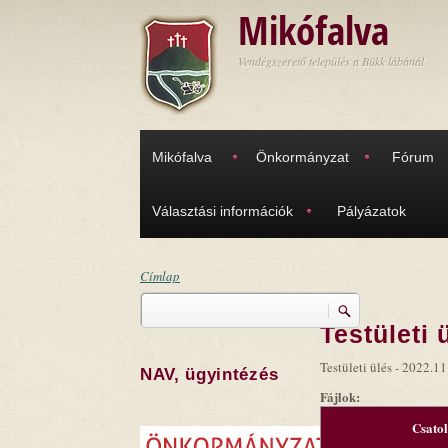
Ugrás a tartalomra
Mikófalva
Vendégszerető település a Bükk lábánál
Mikófalva
Önkormányzat
Fórum
Választási információk
Pályázatok
Címlap
Keresés
Jelenlegi hely
Testületi 
Keresés űrlap
Testületi ülés - 2022.11
NAV, ügyintézés
Fájlok:
Csato