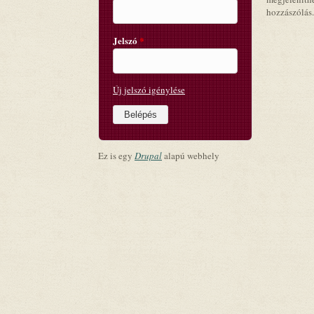
hozzászólás.
Jelszó
*
Új jelszó igénylése
Ez is egy
Drupal
alapú webhely