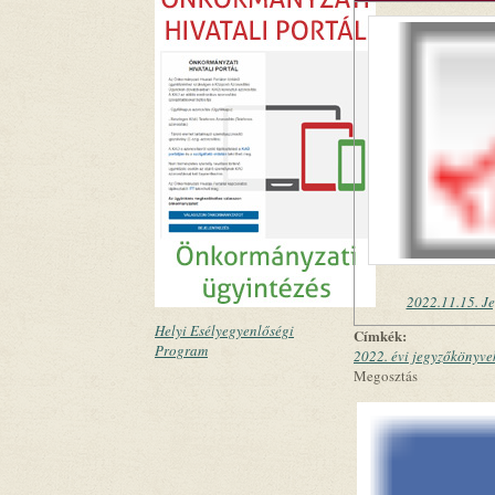
2022.11.15. J
Helyi Esélyegyenlőségi
Címkék:
Program
2022. évi jegyzőkönyve
Megosztás