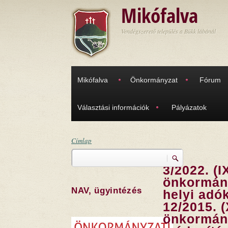
Ugrás a tartalomra
Mikófalva
Vendégszerető település a Bükk lábánál
Mikófalva
Önkormányzat
Fórum
Választási információk
Pályázatok
Címlap
Keresés
Jelenlegi hely
3/2022. (IX
Keresés űrlap
önkormány
NAV, ügyintézés
helyi adó
12/2015. (
önkormány