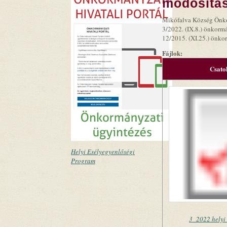
módosítás
Mikófalva Község Önko
3/2022. (IX.8.) önkormá
12/2015. (XI.25.) önko
Fájlok:
Csato
Helyi Esélyegyenlőségi
Program
3_2022 helyi