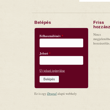
Belépés
Friss
hozzász
Nincs
Felhasználónév
*
megjeleníth
hozzászólás.
Jelszó
*
Új jelszó igénylése
Ez is egy
Drupal
alapú webhely