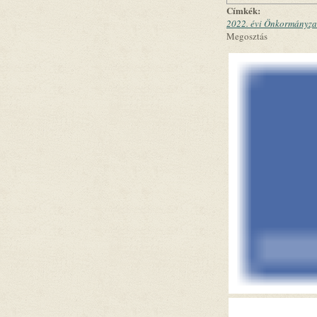
Címkék:
2022. évi Önkormányzat
Megosztás