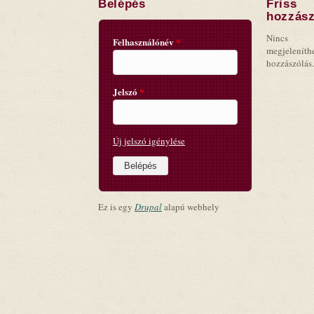
Belépés
Friss
hozzász
Nincs
Felhasználónév
*
megjeleníth
hozzászólás.
Jelszó
*
Új jelszó igénylése
Ez is egy
Drupal
alapú webhely