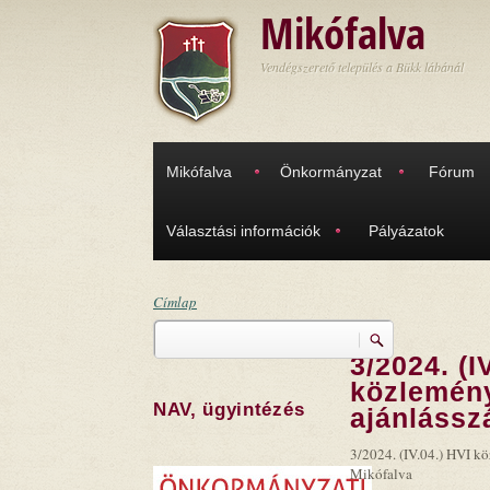
Ugrás a tartalomra
Mikófalva
Vendégszerető település a Bükk lábánál
Mikófalva
Önkormányzat
Fórum
Választási információk
Pályázatok
Címlap
Keresés
Jelenlegi hely
3/2024. (I
Keresés űrlap
közlemén
NAV, ügyintézés
ajánlássz
3/2024. (IV.04.) HVI k
Mikófalva