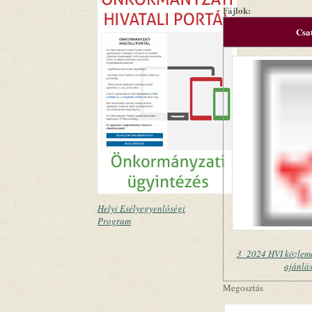
Fájlok:
Csa
Helyi Esélyegyenlőségi
Program
3_2024 HVI közlemé
ajánlá
Megosztás