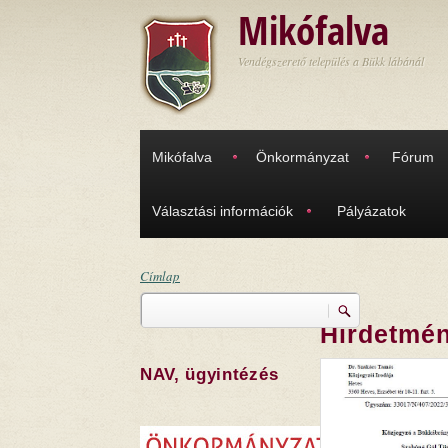
Ugrás a tartalomra
Mikófalva
Vendégszerető település a Bükk lábánál
Mikófalva
Önkormányzat
Fórum
Választási információk
Pályázatok
Címlap
Keresés
Jelenlegi hely
Hirdetmén
Keresés űrlap
NAV, ügyintézés