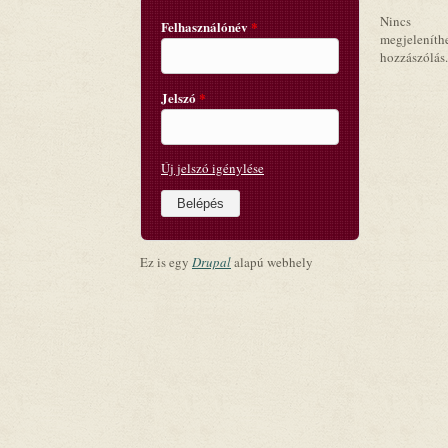
Nincs
Felhasználónév
*
megjeleníth
hozzászólás.
Jelszó
*
Új jelszó igénylése
Ez is egy
Drupal
alapú webhely