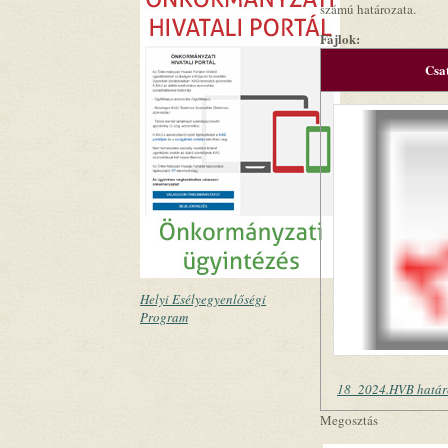
számú határozata.
Fájlok:
Csa
Helyi Esélyegyenlőségi
Program
18_2024.HVB határ
Megosztás