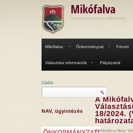
Ugrás a tartalomra
Mikófalva
Vendégszerető település a Bükk lábánál
Mikófalva
Önkormányzat
Fórum
Választási információk
Pályázatok
Címlap
Keresés
Jelenlegi hely
A Mikófalv
Keresés űrlap
Választás
NAV, ügyintézés
18/2024. 
határozat
A Mikófalvai Helyi Vála