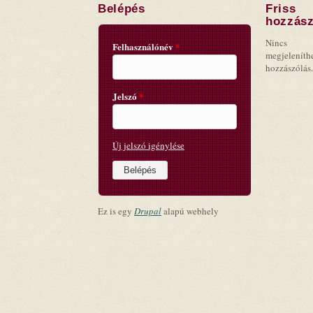
Belépés
Friss
hozzász
Nincs
Felhasználónév
*
megjeleníth
hozzászólás.
Jelszó
*
Új jelszó igénylése
Ez is egy
Drupal
alapú webhely