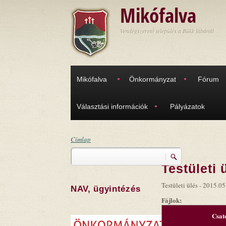
Ugrás a tartalomra
Mikófalva
Vendégszerető település a Bükk lábánál
Mikófalva
Önkormányzat
Fórum
Választási információk
Pályázatok
Címlap
Keresés
Jelenlegi hely
Testületi 
Keresés űrlap
Testületi ülés - 2015.05
NAV, ügyintézés
Fájlok:
Csat