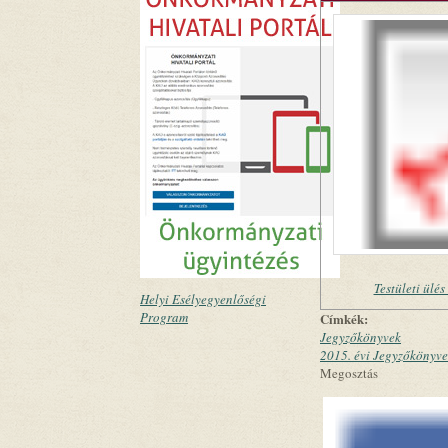
Testületi ülé
Helyi Esélyegyenlőségi
Program
Címkék:
Jegyzőkönyvek
2015. évi Jegyzőkönyv
Megosztás