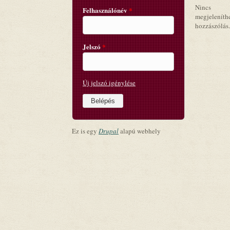
Nincs
Felhasználónév
*
megjeleníth
hozzászólás.
Jelszó
*
Új jelszó igénylése
Ez is egy
Drupal
alapú webhely